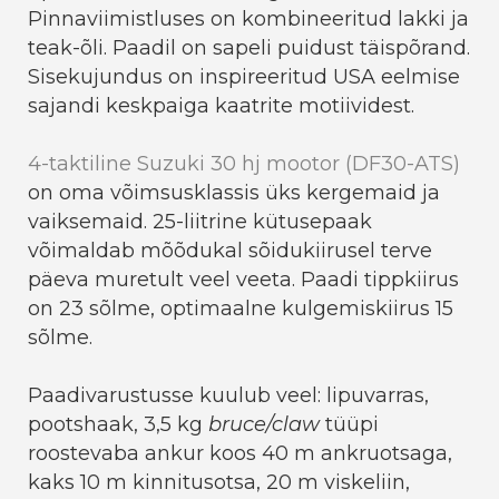
Pinnaviimistluses on kombineeritud lakki ja
teak-õli. Paadil on sapeli puidust täispõrand.
Sisekujundus on inspireeritud USA eelmise
sajandi keskpaiga kaatrite motiividest.
4-taktiline Suzuki 30 hj mootor (DF30-ATS)
on oma võimsusklassis üks kergemaid ja
vaiksemaid. 25-liitrine kütusepaak
võimaldab mõõdukal sõidukiirusel terve
päeva muretult veel veeta. Paadi tippkiirus
on 23 sõlme, optimaalne kulgemiskiirus 15
sõlme.
Paadivarustusse kuulub veel: lipuvarras,
pootshaak, 3,5 kg
bruce/claw
tüüpi
roostevaba ankur koos 40 m ankruotsaga,
kaks 10 m kinnitusotsa, 20 m viskeliin,