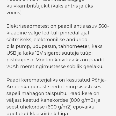
kuivkambrit/ujukit (kaks ahtris ja üks
vööris).
Elektriseadmetest on paadil ahtis asuv 360-
kraadine valge led-tuli pimedal ajal
sõitmiseks, elektroonilise anduriga
pilsipump, udupasun, tahhomeeter, kaks
USB ja kaks 12V sigaretisüütaja tüüpi
pistikupesa. Mootori käivituseks on paadil
70Ah meretingimustesse sobilik geelaku.
Paadi kerematerjaliks on kasutatud Põhja-
Ameerika punast seedrit ning sisustuses
sapeli mahagon täispuitu. Paadikere on
väljast kaetud kahekordse (800 g/m2) ja
seest ühekordse (600 g/m2) epovaiku
uputatud klaasriide kihiga.