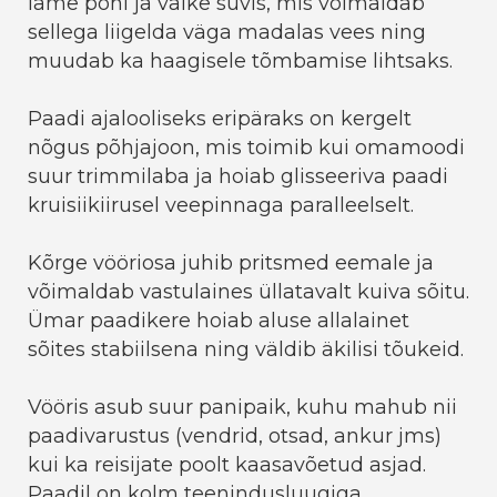
lame põhi ja väike süvis, mis võimaldab
sellega liigelda väga madalas vees ning
muudab ka haagisele tõmbamise lihtsaks.
Paadi ajalooliseks eripäraks on kergelt
nõgus põhjajoon, mis toimib kui omamoodi
suur trimmilaba ja hoiab glisseeriva paadi
kruisiikiirusel veepinnaga paralleelselt.
Kõrge vööriosa juhib pritsmed eemale ja
võimaldab vastulaines üllatavalt kuiva sõitu.
Ümar paadikere hoiab aluse allalainet
sõites stabiilsena ning väldib äkilisi tõukeid.
Vööris asub suur panipaik, kuhu mahub nii
paadivarustus (vendrid, otsad, ankur jms)
kui ka reisijate poolt kaasavõetud asjad.
Paadil on kolm teenindusluugiga