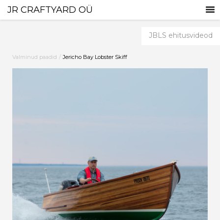
JR CRAFTYARD OÜ
JBLS ehitusvideod
/
Valminud paadid
Jericho Bay Lobster Skiff