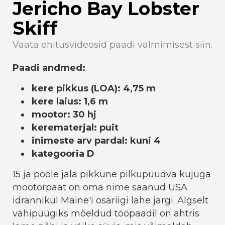
Jericho Bay Lobster
Skiff
Vaata ehitusvideosid paadi valmimisest siin.
Paadi andmed:
kere pikkus (LOA): 4,75 m
kere laius: 1,6 m
mootor: 30 hj
kerematerjal: puit
inimeste arv pardal: kuni 4
kategooria D
15 ja poole jala pikkune pilkupüüdva kujuga
mootorpaat on oma nime saanud USA
idrannikul Maine'i osariigi lahe järgi. Algselt
vähipüügiks mõeldud tööpaadil on ahtris